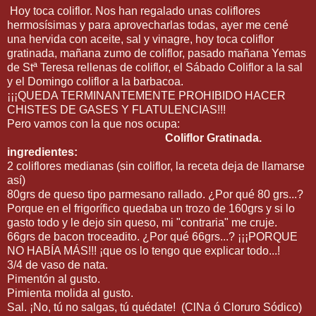
Hoy toca coliflor. Nos han regalado unas coliflores
hermosísimas y para aprovecharlas todas, ayer me cené
una hervida con aceite, sal y vinagre, hoy toca coliflor
gratinada, mañana zumo de coliflor, pasado mañana Yemas
de Stª Teresa rellenas de coliflor, el Sábado Coliflor a la sal
y el Domingo coliflor a la barbacoa.
¡¡¡QUEDA TERMINANTEMENTE PROHIBIDO HACER
CHISTES DE GASES Y FLATULENCIAS!!!
Pero vamos con la que nos ocupa:
Coliflor Gratinada.
ingredientes:
2 coliflores medianas (sin coliflor, la receta deja de llamarse
así)
80grs de queso tipo parmesano rallado. ¿Por qué 80 grs...?
Porque en el frigorífico quedaba un trozo de 160grs y si lo
gasto todo y le dejo sin queso, mi "contraria" me cruje.
66grs de bacon troceadito. ¿Por qué 66grs...? ¡¡¡PORQUE
NO HABÍA MÁS!!! ¡que os lo tengo que explicar todo...!
3/4 de vaso de nata.
Pimentón al gusto.
Pimienta molida al gusto.
Sal. ¡No, tú no salgas, tú quédate! (ClNa ó Cloruro Sódico)